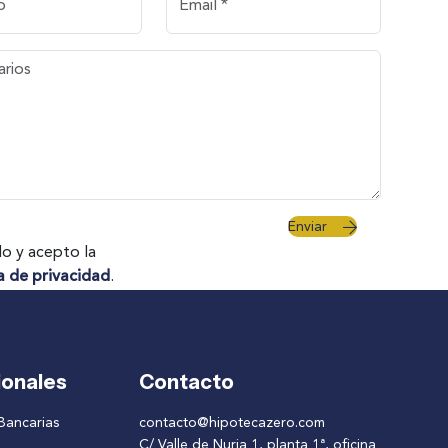
Enviar
do y acepto la
ca de privacidad
.
ionales
Contacto
Bancarias
contacto@hipotecazero.com
C/ Valle de Nuria 1, planta 1ª, oficina