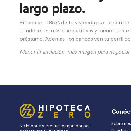
largo plazo.
Financiar el 85 % de tu vivienda puede abrirte 
condiciones más competitivas y menor coste to
préstamo. Además, los bancos ven tu perfil co
Menor financiación, más margen para negociar a
Conóc
Sobre nos
No importa si eres un comprador por
Nuestro 
primera vez o un inversor