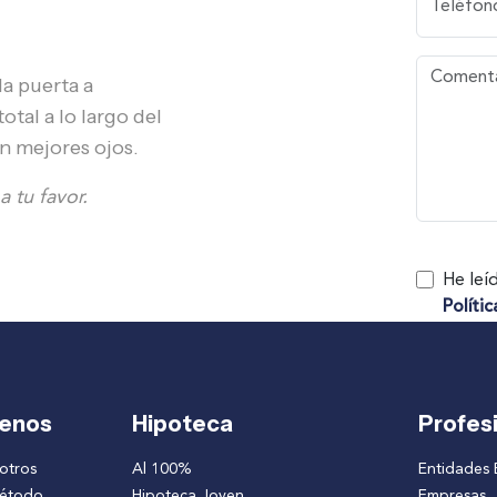
la puerta a
tal a lo largo del
n mejores ojos.
 tu favor.
He leí
Políti
enos
Hipoteca
Profes
otros
Al 100%
Entidades 
método
Hipoteca Joven
Empresas