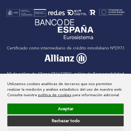
Certificado como intermediario de crédito inmobiliario NºD973
Nº de póliza de Allianz 053677801, póliza de Responsabilidad
civil
Utilizamos cookies analíticas de terceros que nos permiten
realizar la medición y análisis estadístico del uso de nuestra web.
Consulta nuestra
política de cookies
para información adicional.
Nº de Agente inmobiliario inscrito en el RAIN: Nº 000829/23
Aceptar
Rechazar todo
© 2025 | Hipoteca ZERO
Privacidad
Legal
Cookies