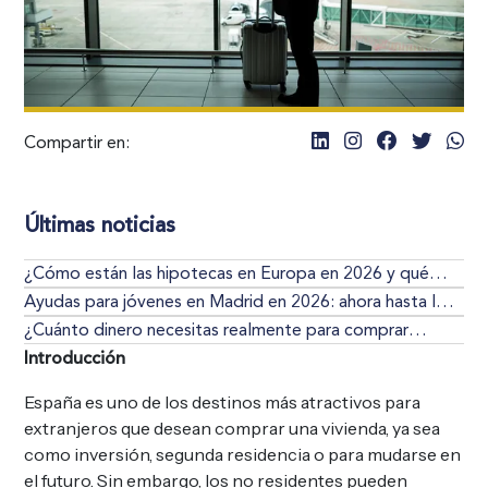
Compartir en:
Últimas noticias
¿Cómo están las hipotecas en Europa en 2026 y qué
significa esto si quieres comprar vivienda?
Ayudas para jóvenes en Madrid en 2026: ahora hasta los
40 años (quién puede acceder realmente)
¿Cuánto dinero necesitas realmente para comprar
vivienda en 2026 (y por qué casi nadie lo calcula bien)?
Introducción
España es uno de los destinos más atractivos para
extranjeros que desean comprar una vivienda, ya sea
como inversión, segunda residencia o para mudarse en
el futuro. Sin embargo, los no residentes pueden