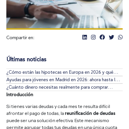
Compartir en:
Últimas noticias
¿Cómo están las hipotecas en Europa en 2026 y qué
significa esto si quieres comprar vivienda?
Ayudas para jóvenes en Madrid en 2026: ahora hasta los
40 años (quién puede acceder realmente)
¿Cuánto dinero necesitas realmente para comprar
vivienda en 2026 (y por qué casi nadie lo calcula bien)?
Introducción
Si tienes varias deudas y cada mes te resulta difícil
afrontar el pago de todas, la
reunificación de deudas
puede ser una solución efectiva. Este mecanismo
permite agrupar todas tus deudas en una única cuota